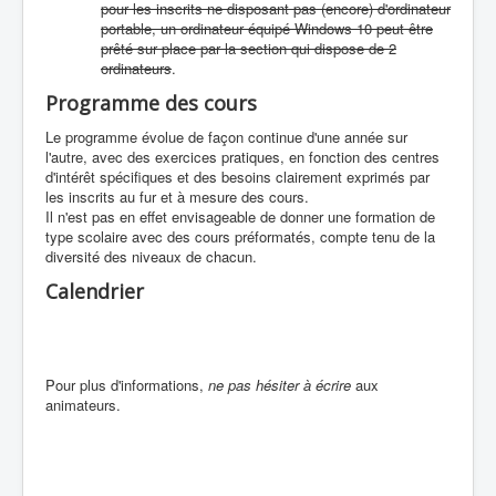
pour les inscrits ne disposant pas (encore) d'ordinateur
portable, un ordinateur équipé Windows 10 peut être
prêté sur place par la section qui dispose de 2
ordinateurs
.
Programme des cours
Le programme évolue de façon continue d'une année sur
l'autre, avec des exercices pratiques, en fonction des centres
d'intérêt spécifiques et des besoins clairement exprimés par
les inscrits au fur et à mesure des cours.
Il n'est pas en effet envisageable de donner une formation de
type scolaire avec des cours préformatés, compte tenu de la
diversité des niveaux de chacun.
Calendrier
Pour plus d'informations,
ne pas hésiter à écrire
aux
animateurs.